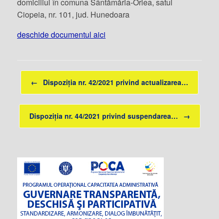
domiciliul în comuna Sântămăria-Orlea, satul
Ciopeia, nr. 101, jud. Hunedoara
deschide documentul aici
Post navigation
←
Dispoziția nr. 42/2021 privind actualizarea…
Dispoziția nr. 44/2021 privind suspendarea…
→