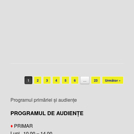
Post navigation
1
2
3
4
5
6
…
23
Următor »
Programul primăriei și audiențe
PROGRAMUL DE AUDIENȚE
♦
PRIMAR
Luni, 10.00 – 14.00