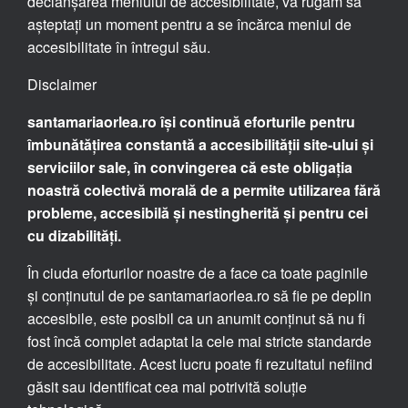
declanșarea meniului de accesibilitate, vă rugăm să
așteptați un moment pentru a se încărca meniul de
accesibilitate în întregul său.
Disclaimer
santamariaorlea.ro își continuă eforturile pentru
îmbunătățirea constantă a accesibilității site-ului și
serviciilor sale, în convingerea că este obligația
noastră colectivă morală de a permite utilizarea fără
probleme, accesibilă și nestingherită și pentru cei
cu dizabilități.
În ciuda eforturilor noastre de a face ca toate paginile
și conținutul de pe santamariaorlea.ro să fie pe deplin
accesibile, este posibil ca un anumit conținut să nu fi
fost încă complet adaptat la cele mai stricte standarde
de accesibilitate. Acest lucru poate fi rezultatul nefiind
găsit sau identificat cea mai potrivită soluție