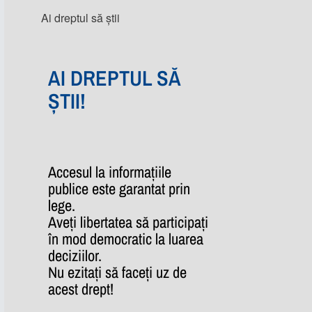
Ai dreptul să știi
AI DREPTUL SĂ
ȘTII!
Accesul la informațiile
publice este garantat prin
lege.
Aveți libertatea să participați
în mod democratic la luarea
deciziilor.
Nu ezitați să faceți uz de
acest drept!