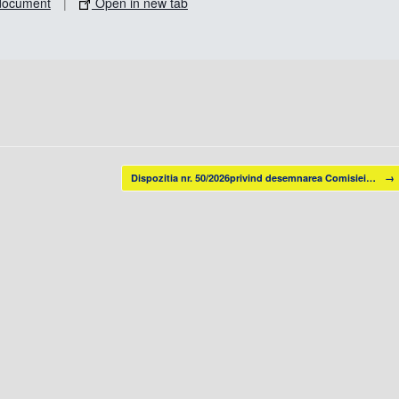
document
|
Open in new tab
Dispozitia nr. 50/2026privind desemnarea Comisiei…
→