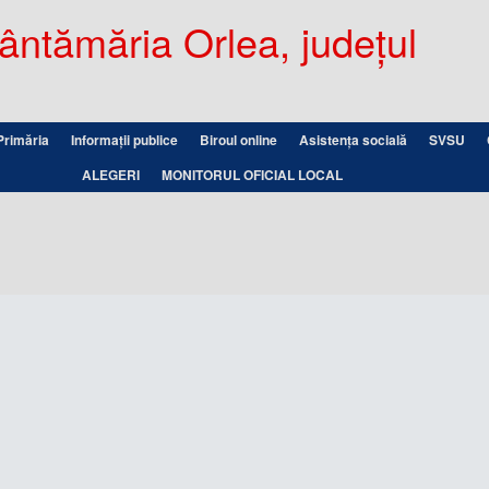
ntămăria Orlea, județul
Primăria
Informații publice
Biroul online
Asistența socială
SVSU
ALEGERI
MONITORUL OFICIAL LOCAL