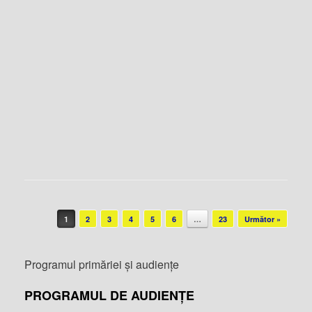
Post navigation
1
2
3
4
5
6
…
23
Următor »
Programul primăriei și audiențe
PROGRAMUL DE AUDIENȚE