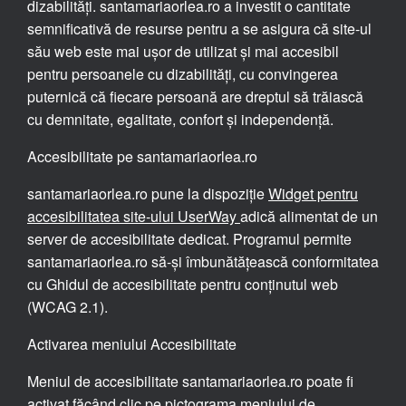
dizabilități. santamariaorlea.ro a investit o cantitate
semnificativă de resurse pentru a se asigura că site-ul
său web este mai ușor de utilizat și mai accesibil
pentru persoanele cu dizabilități, cu convingerea
puternică că fiecare persoană are dreptul să trăiască
cu demnitate, egalitate, confort și independență.
Accesibilitate pe santamariaorlea.ro
santamariaorlea.ro pune la dispoziție
Widget pentru
accesibilitatea site-ului UserWay
adică alimentat de un
server de accesibilitate dedicat. Programul permite
santamariaorlea.ro să-și îmbunătățească conformitatea
cu Ghidul de accesibilitate pentru conținutul web
(WCAG 2.1).
Activarea meniului Accesibilitate
Meniul de accesibilitate santamariaorlea.ro poate fi
activat făcând clic pe pictograma meniului de