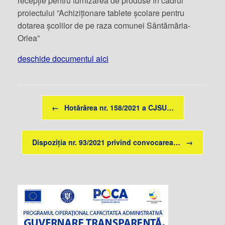
recepție pentru furnizarea de produse în cadrul
proiectului ”Achiziționare tablete școlare pentru
dotarea școlilor de pe raza comunei Sântămăria-
Orlea”
deschide documentul aici
Post navigation
←
Hotărârea nr. 158/2021 a CJSU…
Dispoziția nr. 93/2021 privind convocarea…
→