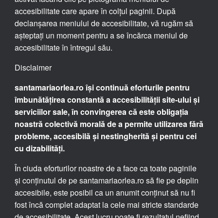
accesibilitate care apare în colțul paginii. După
declanșarea meniului de accesibilitate, vă rugăm să
așteptați un moment pentru a se încărca meniul de
accesibilitate în întregul său.
Disclaimer
santamariaorlea.ro își continuă eforturile pentru
îmbunătățirea constantă a accesibilității site-ului și
serviciilor sale, în convingerea că este obligația
noastră colectivă morală de a permite utilizarea fără
probleme, accesibilă și nestingherită și pentru cei
cu dizabilități.
În ciuda eforturilor noastre de a face ca toate paginile
și conținutul de pe santamariaorlea.ro să fie pe deplin
accesibile, este posibil ca un anumit conținut să nu fi
fost încă complet adaptat la cele mai stricte standarde
de accesibilitate. Acest lucru poate fi rezultatul nefiind