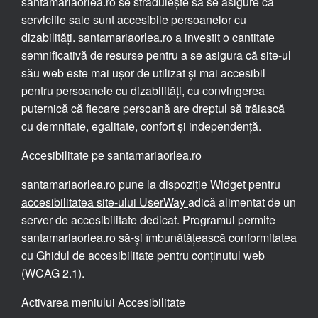
santamariaorlea.ro se străduiește să se asigure că
serviciile sale sunt accesibile persoanelor cu
dizabilități. santamariaorlea.ro a investit o cantitate
semnificativă de resurse pentru a se asigura că site-ul
său web este mai ușor de utilizat și mai accesibil
pentru persoanele cu dizabilități, cu convingerea
puternică că fiecare persoană are dreptul să trăiască
cu demnitate, egalitate, confort și independență.
Accesibilitate pe santamariaorlea.ro
santamariaorlea.ro pune la dispoziție
Widget pentru
accesibilitatea site-ului UserWay
adică alimentat de un
server de accesibilitate dedicat. Programul permite
santamariaorlea.ro să-și îmbunătățească conformitatea
cu Ghidul de accesibilitate pentru conținutul web
(WCAG 2.1).
Activarea meniului Accesibilitate