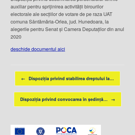
auxiliar pentru sprijinirea activității birourilor
electorale ale secțiilor de votare de pe raza UAT
comuna Sântămăria-Orlea, jud. Hunedoara, la
alegerile pentru Senat și Camera Deputaților din anul
2020
deschide documentul aici
Post navigation
←
Dispoziția privind stabilirea dreptului la…
Dispoziția privind convocarea în ședință…
→