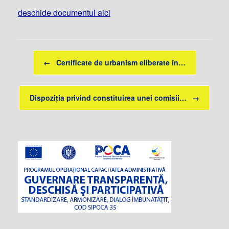
deschide documentul aici
Post navigation
←
Certificate de urbanism eliberate în…
Dispoziția privind constituirea unei comisii…
→