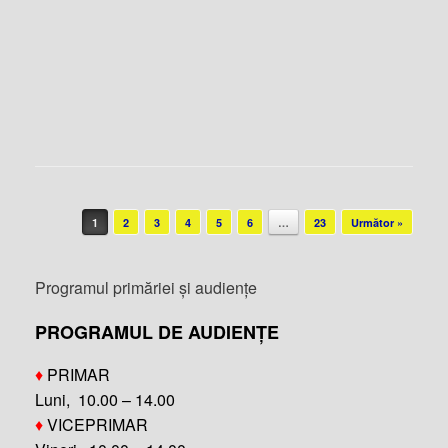
Post navigation
1
2
3
4
5
6
…
23
Următor »
Programul primăriei și audiențe
PROGRAMUL DE AUDIENȚE
♦
PRIMAR
Luni, 10.00 – 14.00
♦
VICEPRIMAR