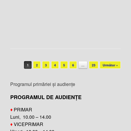
Post navigation
1
2
3
4
5
6
…
23
Următor »
Programul primăriei și audiențe
PROGRAMUL DE AUDIENȚE
♦
PRIMAR
Luni, 10.00 – 14.00
♦
VICEPRIMAR