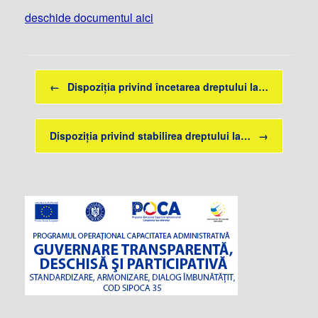
deschide documentul aici
Post navigation
←
Dispoziția privind încetarea dreptului la…
Dispoziția privind stabilirea dreptului la…
→