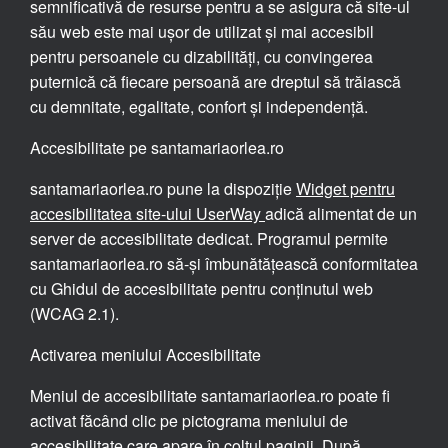
semnificativă de resurse pentru a se asigura că site-ul
său web este mai ușor de utilizat și mai accesibil
pentru persoanele cu dizabilități, cu convingerea
puternică că fiecare persoană are dreptul să trăiască
cu demnitate, egalitate, confort și independență.
Accesibilitate pe santamariaorlea.ro
santamariaorlea.ro pune la dispoziție
Widget pentru
accesibilitatea site-ului UserWay
adică alimentat de un
server de accesibilitate dedicat. Programul permite
santamariaorlea.ro să-și îmbunătățească conformitatea
cu Ghidul de accesibilitate pentru conținutul web
(WCAG 2.1).
Activarea meniului Accesibilitate
Meniul de accesibilitate santamariaorlea.ro poate fi
activat făcând clic pe pictograma meniului de
accesibilitate care apare în colțul paginii. După