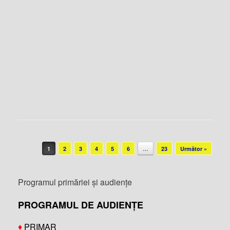
Post navigation
1
2
3
4
5
6
…
23
Următor »
Programul primăriei și audiențe
PROGRAMUL DE AUDIENȚE
♦
PRIMAR