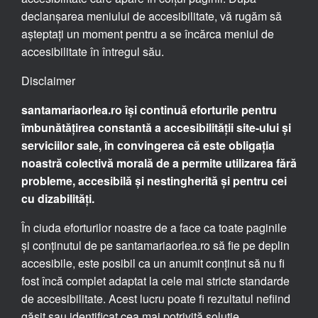
declanșarea meniului de accesibilitate, vă rugăm să
așteptați un moment pentru a se încărca meniul de
accesibilitate în întregul său.
Disclaimer
santamariaorlea.ro își continuă eforturile pentru
îmbunătățirea constantă a accesibilității site-ului și
serviciilor sale, în convingerea că este obligația
noastră colectivă morală de a permite utilizarea fără
probleme, accesibilă și nestingherită și pentru cei
cu dizabilități.
În ciuda eforturilor noastre de a face ca toate paginile
și conținutul de pe santamariaorlea.ro să fie pe deplin
accesibile, este posibil ca un anumit conținut să nu fi
fost încă complet adaptat la cele mai stricte standarde
de accesibilitate. Acest lucru poate fi rezultatul nefiind
găsit sau identificat cea mai potrivită soluție