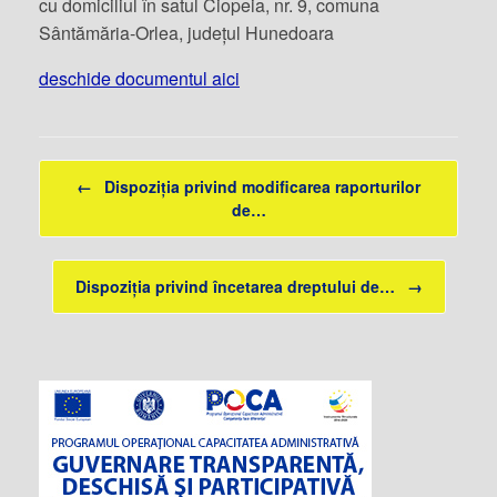
cu domiciliul în satul Ciopeia, nr. 9, comuna
Sântămăria-Orlea, județul Hunedoara
deschide documentul aici
Post navigation
←
Dispoziția privind modificarea raporturilor
de…
Dispoziția privind încetarea dreptului de…
→