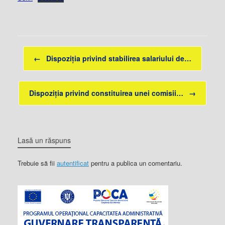
Post navigation
←
Dispoziția privind stabilirea salariului de…
Dispoziția privind constituirea unei comisii…
→
Lasă un răspuns
Trebuie să fii
autentificat
pentru a publica un comentariu.