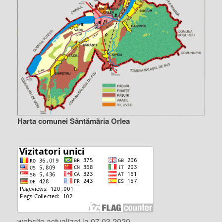
Harta comunei Sântămăria Orlea
website actualizat la 07.03.2020