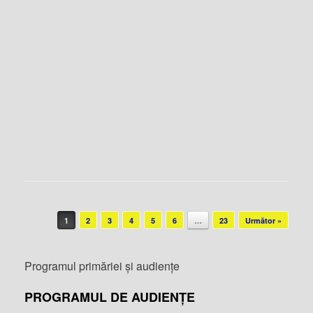
Post navigation
1
2
3
4
5
6
…
23
Următor »
Programul primăriei și audiențe
PROGRAMUL DE AUDIENȚE