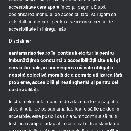
accesibilitate care apare în colțul paginii. După
declanșarea meniului de accesibilitate, vă rugăm să
așteptați un moment pentru a se încărca meniul de
accesibilitate în întregul său.
Disclaimer
santamariaorlea.ro își continuă eforturile pentru
îmbunătățirea constantă a accesibilității site-ului și
serviciilor sale, în convingerea că este obligația
noastră colectivă morală de a permite utilizarea fără
probleme, accesibilă și nestingherită și pentru cei
cu dizabilități.
În ciuda eforturilor noastre de a face ca toate paginile
și conținutul de pe santamariaorlea.ro să fie pe deplin
accesibile, este posibil ca un anumit conținut să nu fi
fost încă complet adaptat la cele mai stricte standarde
de accesibilitate. Acest lucru poate fi rezultatul nefiind