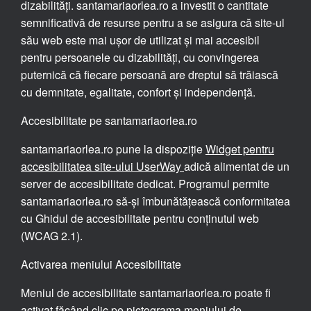
dizabilități. santamariaorlea.ro a investit o cantitate
semnificativă de resurse pentru a se asigura că site-ul
său web este mai ușor de utilizat și mai accesibil
pentru persoanele cu dizabilități, cu convingerea
puternică că fiecare persoană are dreptul să trăiască
cu demnitate, egalitate, confort și independență.
Accesibilitate pe santamariaorlea.ro
santamariaorlea.ro pune la dispoziție
Widget pentru
accesibilitatea site-ului UserWay
adică alimentat de un
server de accesibilitate dedicat. Programul permite
santamariaorlea.ro să-și îmbunătățească conformitatea
cu Ghidul de accesibilitate pentru conținutul web
(WCAG 2.1).
Activarea meniului Accesibilitate
Meniul de accesibilitate santamariaorlea.ro poate fi
activat făcând clic pe pictograma meniului de