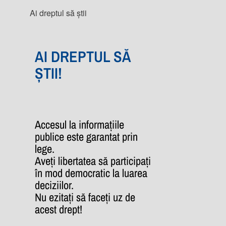
Ai dreptul să știi
AI DREPTUL SĂ
ȘTII!
Accesul la informațiile
publice este garantat prin
lege.
Aveți libertatea să participați
în mod democratic la luarea
deciziilor.
Nu ezitați să faceți uz de
acest drept!