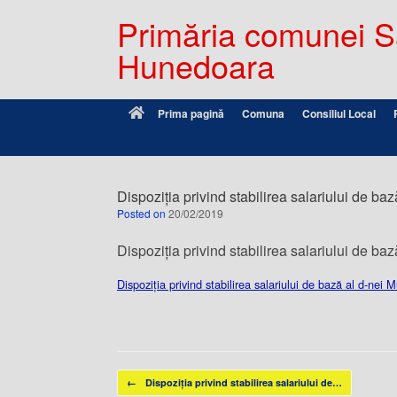
Primăria comunei Sâ
Hunedoara
Prima pagină
Comuna
Consiliul Local
Dispoziția privind stabilirea salariului de b
Posted on
20/02/2019
Dispoziția privind stabilirea salariului de b
Dispoziția privind stabilirea salariului de bază al d-nei
Post navigation
←
Dispoziția privind stabilirea salariului de…