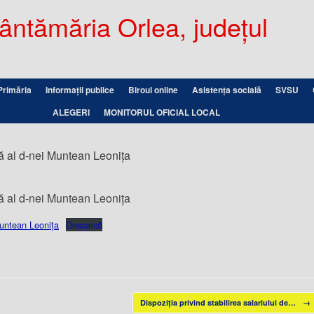
ntămăria Orlea, județul
Primăria
Informații publice
Biroul online
Asistența socială
SVSU
ALEGERI
MONITORUL OFICIAL LOCAL
ază al d-nei Muntean Leonița
ază al d-nei Muntean Leonița
 Muntean Leonița
Descarcă
Dispoziția privind stabilirea salariului de…
→