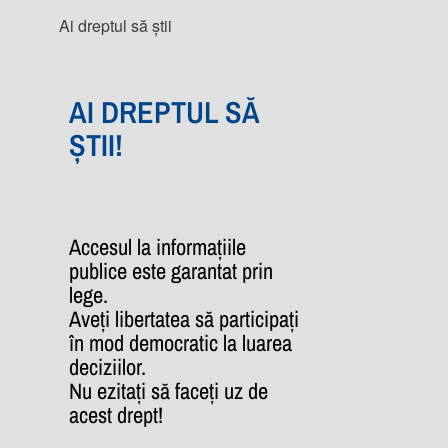
Ai dreptul să știi
AI DREPTUL SĂ
ȘTII!
Accesul la informațiile
publice este garantat prin
lege.
Aveți libertatea să participați
în mod democratic la luarea
deciziilor.
Nu ezitați să faceți uz de
acest drept!