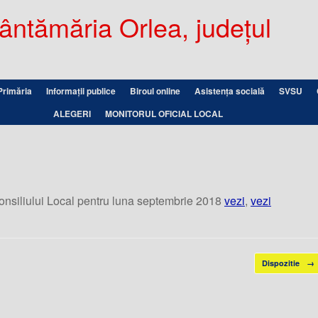
ntămăria Orlea, județul
Primăria
Informații publice
Biroul online
Asistența socială
SVSU
ALEGERI
MONITORUL OFICIAL LOCAL
onsiliului Local pentru luna septembrie 2018
vezi
,
vezi
Dispozitie
→