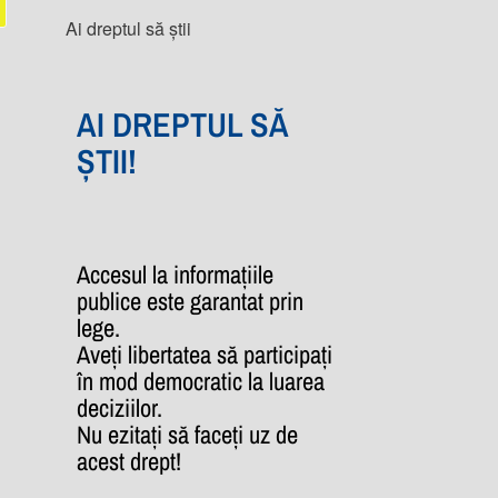
Ai dreptul să știi
AI DREPTUL SĂ
ȘTII!
Accesul la informațiile
publice este garantat prin
lege.
Aveți libertatea să participați
în mod democratic la luarea
deciziilor.
Nu ezitați să faceți uz de
acest drept!