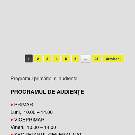
Post navigation
1
2
3
4
5
6
…
23
Următor »
Programul primăriei și audiențe
PROGRAMUL DE AUDIENȚE
♦
PRIMAR
Luni, 10.00 – 14.00
♦
VICEPRIMAR
Vineri, 10.00 – 14.00
♦
SECRETARUL GENERAL UAT