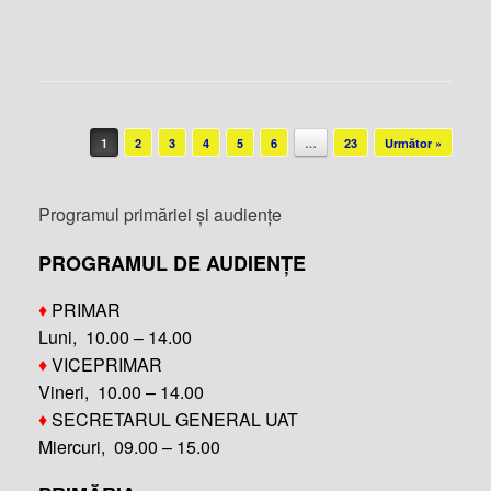
Post navigation
1
2
3
4
5
6
…
23
Următor »
Programul primăriei și audiențe
PROGRAMUL DE AUDIENȚE
♦
PRIMAR
Luni, 10.00 – 14.00
♦
VICEPRIMAR
Vineri, 10.00 – 14.00
♦
SECRETARUL GENERAL UAT
Miercuri, 09.00 – 15.00