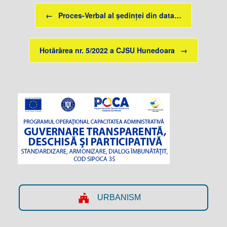
Post navigation
←
Proces-Verbal al ședinței din data…
Hotărârea nr. 5/2022 a CJSU Hunedoara
→
URBANISM