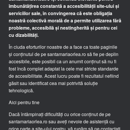
îmbunătățirea constantă a accesibilității site-ului și
serviciilor sale, în convingerea că este obligația
noastră colectivă morală de a permite utilizarea fără
probleme, accesibilă și nestingherită și pentru cei
cu dizabilități.
În ciuda eforturilor noastre de a face ca toate paginile
și conținutul de pe santamariaorlea.ro să fie pe deplin
accesibile, este posibil ca un anumit conținut să nu fi
fost încă complet adaptat la cele mai stricte standarde
de accesibilitate. Acest lucru poate fi rezultatul nefiind
găsit sau identificat cea mai potrivită soluție
tehnologică.
Aici pentru tine
Dacă întâmpinați dificultăți cu orice conținut de pe
santamariaorlea.ro sau aveți nevoie de asistență cu
orice parte a site-ului nostru, vă rugăm să ne contactați