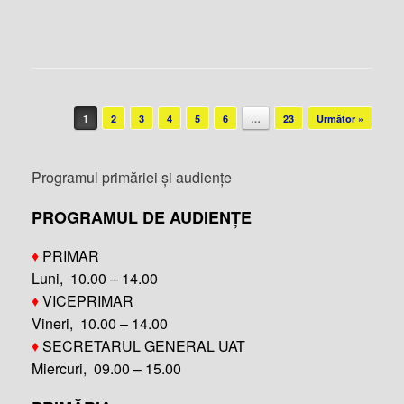
Post navigation
1
2
3
4
5
6
…
23
Următor »
Programul primăriei și audiențe
PROGRAMUL DE AUDIENȚE
♦
PRIMAR
Luni, 10.00 – 14.00
♦
VICEPRIMAR
Vineri, 10.00 – 14.00
♦
SECRETARUL GENERAL UAT
Miercuri, 09.00 – 15.00