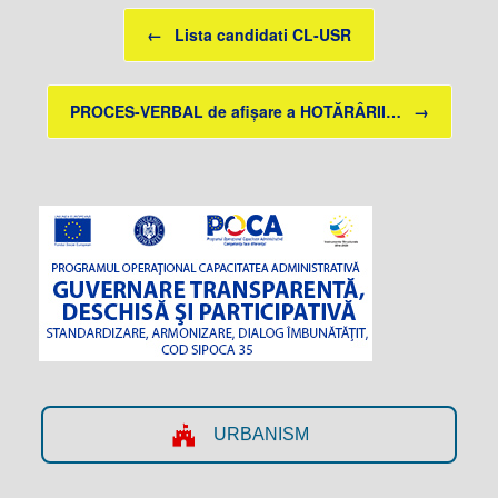
Post navigation
←
Lista candidati CL-USR
PROCES-VERBAL de afișare a HOTĂRÂRII…
→
URBANISM