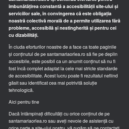
îmbunătățirea constantă a accesibilității site-ului și
serviciilor sale, în convingerea că este obligația
noastră colectivă morală de a permite utilizarea fără
probleme, accesibilă și nestingherită și pentru cei
cu dizabilități.
În ciuda eforturilor noastre de a face ca toate paginile
și conținutul de pe santamariaorlea.ro să fie pe deplin
accesibile, este posibil ca un anumit conținut să nu fi
fost încă complet adaptat la cele mai stricte standarde
de accesibilitate. Acest lucru poate fi rezultatul nefiind
găsit sau identificat cea mai potrivită soluție
tehnologică.
Aici pentru tine
Dacă întâmpinați dificultăți cu orice conținut de pe
santamariaorlea.ro sau aveți nevoie de asistență cu
orice parte a site-ului nostru, vă rugăm să ne contactați