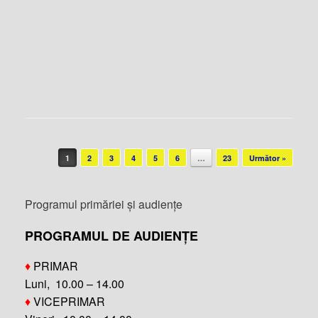
Post navigation
1
2
3
4
5
6
…
23
Următor »
Programul primăriei și audiențe
PROGRAMUL DE AUDIENȚE
♦
PRIMAR
Luni, 10.00 – 14.00
♦
VICEPRIMAR