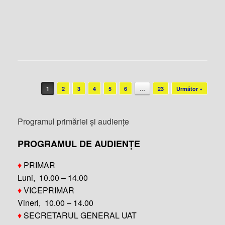
Post navigation
1
2
3
4
5
6
…
23
Următor »
Programul primăriei și audiențe
PROGRAMUL DE AUDIENȚE
♦
PRIMAR
Luni, 10.00 – 14.00
♦
VICEPRIMAR
Vineri, 10.00 – 14.00
♦
SECRETARUL GENERAL UAT