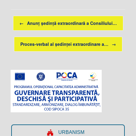
Post navigation
←
Anunț ședință extraordinară a Consiliului…
Proces-verbal al ședinței extraordinare a…
→
URBANISM