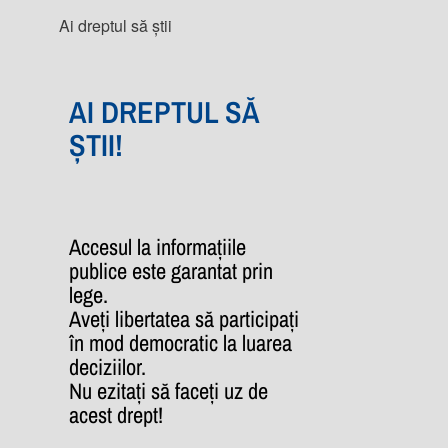
Ai dreptul să știi
AI DREPTUL SĂ
ȘTII!
Accesul la informațiile
publice este garantat prin
lege.
Aveți libertatea să participați
în mod democratic la luarea
deciziilor.
Nu ezitați să faceți uz de
acest drept!