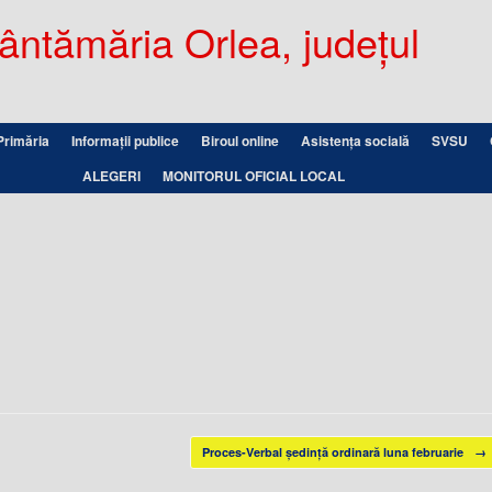
ntămăria Orlea, județul
Primăria
Informații publice
Biroul online
Asistența socială
SVSU
ALEGERI
MONITORUL OFICIAL LOCAL
Proces-Verbal ședință ordinară luna februarie
→