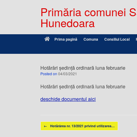
Primăria comunei Sâ
Hunedoara
Prima pagină
Comuna
Consiliul Local
Hotărâri ședință ordinară luna februarie
Posted on
04/03/2021
Hotărâri ședință ordinară luna februarie
deschide documentul aici
Post navigation
←
Hotărârea nr. 13/2021 privind utilizarea…