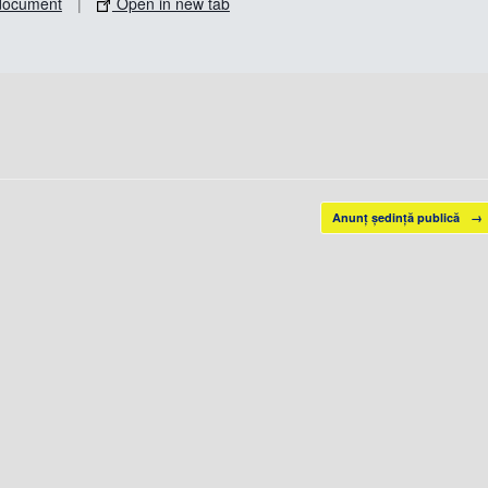
document
|
Open in new tab
Anunț ședință publică
→