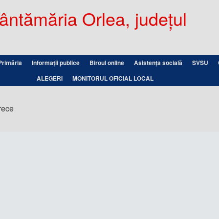
ntămăria Orlea, județul
Primăria
Informații publice
Biroul online
Asistența socială
SVSU
ALEGERI
MONITORUL OFICIAL LOCAL
rece