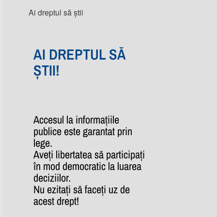
Ai dreptul să știi
AI DREPTUL SĂ
ȘTII!
Accesul la informațiile
publice este garantat prin
lege.
Aveți libertatea să participați
în mod democratic la luarea
deciziilor.
Nu ezitați să faceți uz de
acest drept!