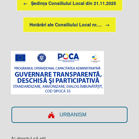
←
Ședința Consiliului Local din 21.11.2025
Hotărâri ale Consiliului Local nr.…
→
URBANISM
Ai dreptul să știi