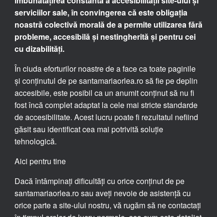
îmbunătățirea constantă a accesibilității site-ului și
serviciilor sale, în convingerea că este obligația
noastră colectivă morală de a permite utilizarea fără
probleme, accesibilă și nestingherită și pentru cei
cu dizabilități.
În ciuda eforturilor noastre de a face ca toate paginile
și conținutul de pe santamariaorlea.ro să fie pe deplin
accesibile, este posibil ca un anumit conținut să nu fi
fost încă complet adaptat la cele mai stricte standarde
de accesibilitate. Acest lucru poate fi rezultatul nefiind
găsit sau identificat cea mai potrivită soluție
tehnologică.
Aici pentru tine
Dacă întâmpinați dificultăți cu orice conținut de pe
santamariaorlea.ro sau aveți nevoie de asistență cu
orice parte a site-ului nostru, vă rugăm să ne contactați