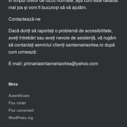
în timpul orelor de lucru normale, așa cum este detaliat
mai jos și vom fi bucuroși să vă ajutăm.
Contactează-ne
Dacă doriți să raportați o problemă de accesibilitate,
aveți întrebări sau aveți nevoie de asistență, vă rugăm
să contactați serviciul clienți santamariaorlea.ro după
cum urmează:
E-mail: primariasintamariaorlea@yahoo.com
Meta
Autentificare
Flux intrări
Flux comentarii
WordPress.org