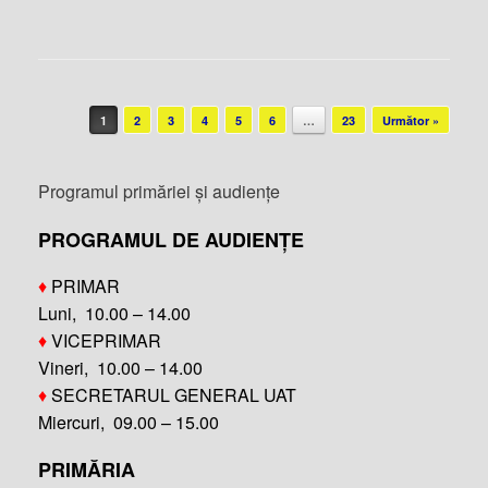
Post navigation
1
2
3
4
5
6
…
23
Următor »
Programul primăriei și audiențe
PROGRAMUL DE AUDIENȚE
♦
PRIMAR
Luni, 10.00 – 14.00
♦
VICEPRIMAR
Vineri, 10.00 – 14.00
♦
SECRETARUL GENERAL UAT
Miercuri, 09.00 – 15.00
PRIMĂRIA