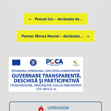
Post navigation
←
Pescari Ion – declarația de…
Petresc Mircea Neonel – declarația…
→
URBANISM