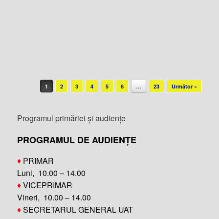
Post navigation
1
2
3
4
5
6
…
23
Următor »
Programul primăriei și audiențe
PROGRAMUL DE AUDIENȚE
♦
PRIMAR
Luni, 10.00 – 14.00
♦
VICEPRIMAR
Vineri, 10.00 – 14.00
♦
SECRETARUL GENERAL UAT