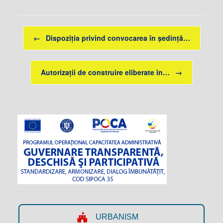
Post navigation
←
Dispoziția privind convocarea în ședință…
Autorizații de construire eliberate în…
→
URBANISM