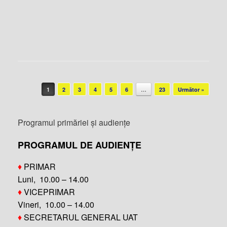
Post navigation
1
2
3
4
5
6
…
23
Următor »
Programul primăriei și audiențe
PROGRAMUL DE AUDIENȚE
♦
PRIMAR
Luni, 10.00 – 14.00
♦
VICEPRIMAR
Vineri, 10.00 – 14.00
♦
SECRETARUL GENERAL UAT