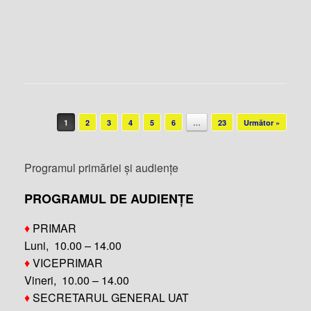
Post navigation
1
2
3
4
5
6
…
23
Următor »
Programul primăriei și audiențe
PROGRAMUL DE AUDIENȚE
♦
PRIMAR
Luni, 10.00 – 14.00
♦
VICEPRIMAR
Vineri, 10.00 – 14.00
♦
SECRETARUL GENERAL UAT