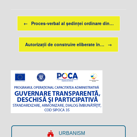
Post navigation
←
Proces-verbal al ședinței ordinare din…
Autorizații de construire eliberate în…
→
URBANISM