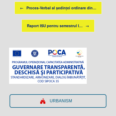
Post navigation
←
Proces-Verbal al ședinței ordinare din…
Raport ISU pentru semestrul I…
→
URBANISM