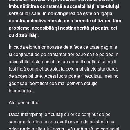
îmbunătățirea constantă a accesibilității site-ului și
serviciilor sale, în convingerea că este obligația
noastră colectivă morală de a permite utilizarea fără
probleme, accesibilă și nestingherită și pentru cei
cu dizabilități.
În ciuda eforturilor noastre de a face ca toate paginile
și conținutul de pe santamariaorlea.ro să fie pe deplin
accesibile, este posibil ca un anumit conținut să nu fi
fost încă complet adaptat la cele mai stricte standarde
de accesibilitate. Acest lucru poate fi rezultatul nefiind
găsit sau identificat cea mai potrivită soluție
tehnologică.
Aici pentru tine
Dacă întâmpinați dificultăți cu orice conținut de pe
santamariaorlea.ro sau aveți nevoie de asistență cu
orice parte a site-ului nostru, vă rugăm să ne contactați