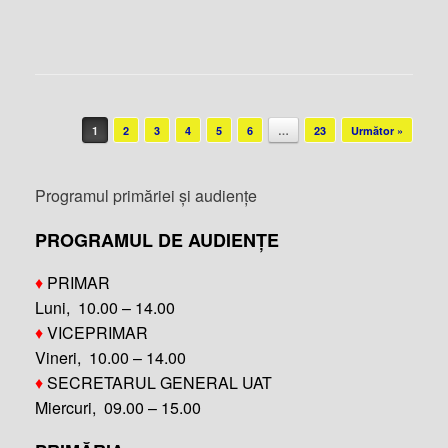
Post navigation
1
2
3
4
5
6
…
23
Următor »
Programul primăriei și audiențe
PROGRAMUL DE AUDIENȚE
♦
PRIMAR
Luni, 10.00 – 14.00
♦
VICEPRIMAR
Vineri, 10.00 – 14.00
♦
SECRETARUL GENERAL UAT
Miercuri, 09.00 – 15.00