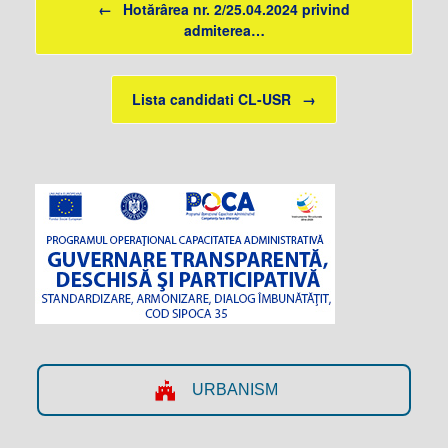
←
Hotărârea nr. 2/25.04.2024 privind
admiterea…
Lista candidati CL-USR
→
URBANISM