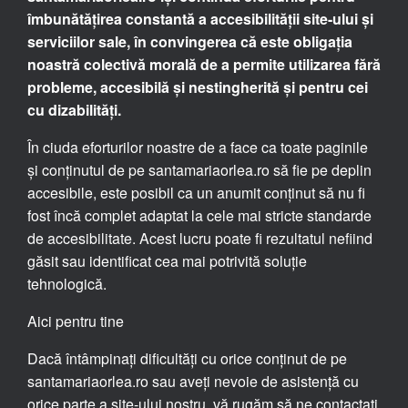
îmbunătățirea constantă a accesibilității site-ului și
serviciilor sale, în convingerea că este obligația
noastră colectivă morală de a permite utilizarea fără
probleme, accesibilă și nestingherită și pentru cei
cu dizabilități.
În ciuda eforturilor noastre de a face ca toate paginile
și conținutul de pe santamariaorlea.ro să fie pe deplin
accesibile, este posibil ca un anumit conținut să nu fi
fost încă complet adaptat la cele mai stricte standarde
de accesibilitate. Acest lucru poate fi rezultatul nefiind
găsit sau identificat cea mai potrivită soluție
tehnologică.
Aici pentru tine
Dacă întâmpinați dificultăți cu orice conținut de pe
santamariaorlea.ro sau aveți nevoie de asistență cu
orice parte a site-ului nostru, vă rugăm să ne contactați