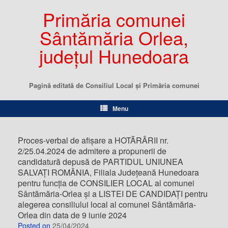
Primăria comunei
Sântămăria Orlea,
județul Hunedoara
Pagină editată de Consiliul Local şi Primăria comunei
Menu
Proces-verbal de afişare a HOTĂRÂRII nr.
2/25.04.2024 de admitere a propunerii de
candidatură depusă de PARTIDUL UNIUNEA
SALVAŢI ROMÂNIA, Filiala Judeţeană Hunedoara
pentru funcţia de CONSILIER LOCAL al comunei
Sântămăria-Orlea şi a LISTEI DE CANDIDAŢI pentru
alegerea consiliului local al comunei Sântămăria-
Orlea din data de 9 iunie 2024
Posted on
25/04/2024