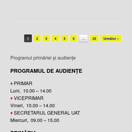
Post navigation
1
2
3
4
5
6
…
23
Următor »
Programul primăriei și audiențe
PROGRAMUL DE AUDIENȚE
♦
PRIMAR
Luni, 10.00 – 14.00
♦
VICEPRIMAR
Vineri, 10.00 – 14.00
♦
SECRETARUL GENERAL UAT
Miercuri, 09.00 – 15.00