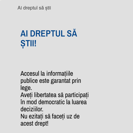
Ai dreptul să știi
AI DREPTUL SĂ
ȘTII!
Accesul la informațiile
publice este garantat prin
lege.
Aveți libertatea să participați
în mod democratic la luarea
deciziilor.
Nu ezitați să faceți uz de
acest drept!