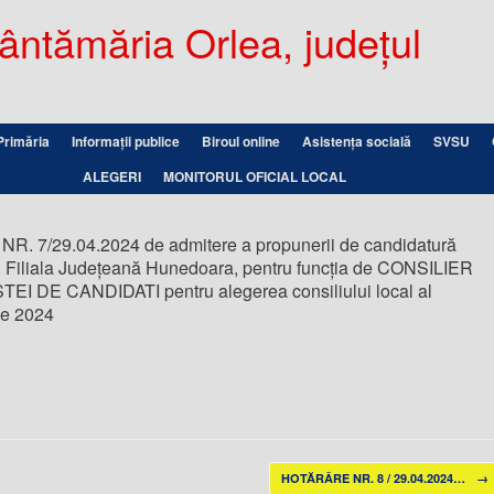
ntămăria Orlea, județul
Primăria
Informații publice
Biroul online
Asistența socială
SVSU
ALEGERI
MONITORUL OFICIAL LOCAL
 7/29.04.2024 de admitere a propunerii de candidatură
liala Județeană Hunedoara, pentru funcţia de CONSILIER
TEI DE CANDIDATI pentru alegerea consiliului local al
ie 2024
HOTĂRÂRE NR. 8 / 29.04.2024…
→