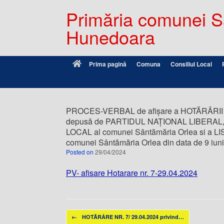
Primăria comunei Sâ
Hunedoara
Prima pagină
Comuna
Consiliul Local
PROCES-VERBAL de afișare a HOTĂRÂRII NR.
depusă de PARTIDUL NAȚIONAL LIBERAL, Fi
LOCAL al comunei Sântămăria Orlea si a LIS
comunei Sântămăria Orlea din data de 9 iun
Posted on
29/04/2024
PV- afisare Hotarare nr. 7-29.04.2024
Post navigation
←
HOTĂRÂRE NR. 7/ 29.04.2024 privind…