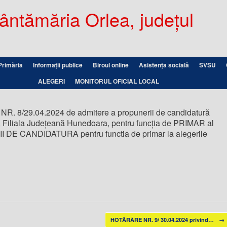
ntămăria Orlea, județul
Primăria
Informații publice
Biroul online
Asistența socială
SVSU
ALEGERI
MONITORUL OFICIAL LOCAL
 8/29.04.2024 de admitere a propunerii de candidatură
liala Județeană Hunedoara, pentru funcţia de PRIMAR al
 DE CANDIDATURA pentru functia de primar la alegerile
HOTĂRÂRE NR. 9/ 30.04.2024 privind…
→