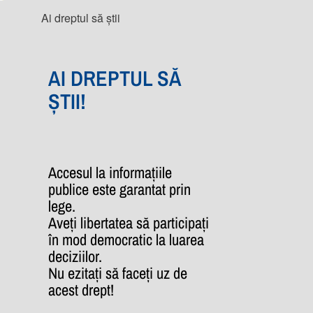
Ai dreptul să știi
AI DREPTUL SĂ
ȘTII!
Accesul la informațiile
publice este garantat prin
lege.
Aveți libertatea să participați
în mod democratic la luarea
deciziilor.
Nu ezitați să faceți uz de
acest drept!