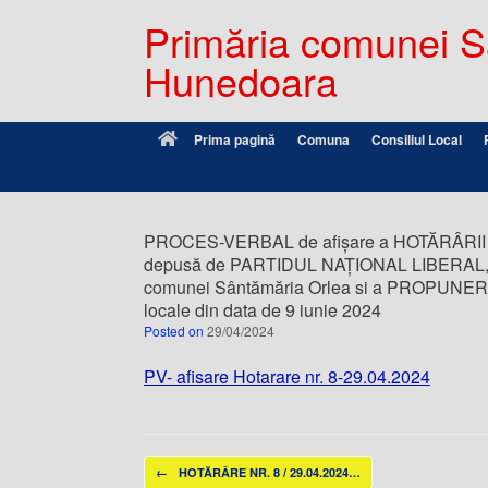
Primăria comunei Sâ
Hunedoara
Prima pagină
Comuna
Consiliul Local
PROCES-VERBAL de afișare a HOTĂRÂRII NR.
depusă de PARTIDUL NAȚIONAL LIBERAL, Fi
comunei Sântămăria Orlea si a PROPUNERII
locale din data de 9 iunie 2024
Posted on
29/04/2024
PV- afisare Hotarare nr. 8-29.04.2024
Post navigation
←
HOTĂRÂRE NR. 8 / 29.04.2024…