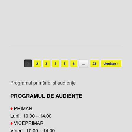
Post navigation
1
2
3
4
5
6
…
23
Următor »
Programul primăriei și audiențe
PROGRAMUL DE AUDIENȚE
♦
PRIMAR
Luni, 10.00 – 14.00
♦
VICEPRIMAR
Vineri, 10.00 – 14.00