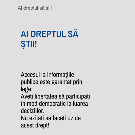
Ai dreptul să știi
AI DREPTUL SĂ
ȘTII!
Accesul la informațiile
publice este garantat prin
lege.
Aveți libertatea să participați
în mod democratic la luarea
deciziilor.
Nu ezitați să faceți uz de
acest drept!