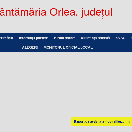
ntămăria Orlea, județul
Primăria
Informații publice
Biroul online
Asistența socială
SVSU
ALEGERI
MONITORUL OFICIAL LOCAL
Raport de activitate – consilier…
→