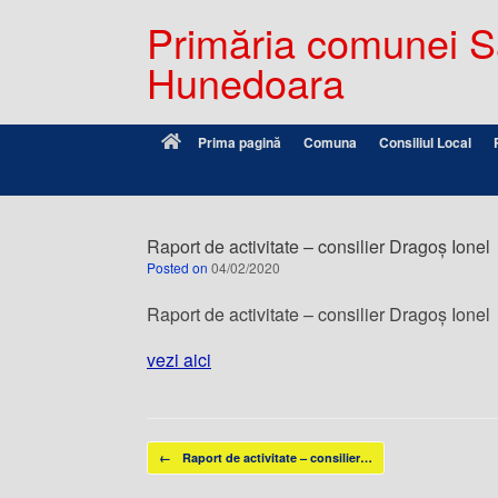
Primăria comunei Sâ
Hunedoara
Prima pagină
Comuna
Consiliul Local
Raport de activitate – consilier Dragoș Ionel
Posted on
04/02/2020
Raport de activitate – consilier Dragoș Ionel
vezi aici
Post navigation
←
Raport de activitate – consilier…