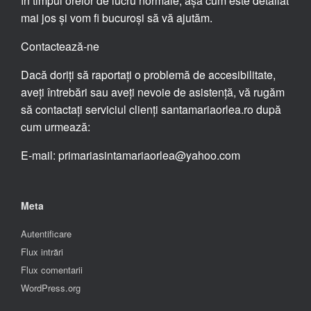
în timpul orelor de lucru normale, așa cum este detaliat
mai jos și vom fi bucuroși să vă ajutăm.
Contactează-ne
Dacă doriți să raportați o problemă de accesibilitate,
aveți întrebări sau aveți nevoie de asistență, vă rugăm
să contactați serviciul clienți santamariaorlea.ro după
cum urmează:
E-mail: primariasintamariaorlea@yahoo.com
Meta
Autentificare
Flux intrări
Flux comentarii
WordPress.org