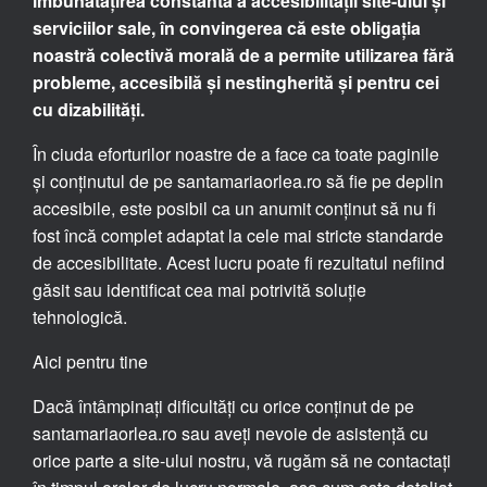
îmbunătățirea constantă a accesibilității site-ului și
serviciilor sale, în convingerea că este obligația
noastră colectivă morală de a permite utilizarea fără
probleme, accesibilă și nestingherită și pentru cei
cu dizabilități.
În ciuda eforturilor noastre de a face ca toate paginile
și conținutul de pe santamariaorlea.ro să fie pe deplin
accesibile, este posibil ca un anumit conținut să nu fi
fost încă complet adaptat la cele mai stricte standarde
de accesibilitate. Acest lucru poate fi rezultatul nefiind
găsit sau identificat cea mai potrivită soluție
tehnologică.
Aici pentru tine
Dacă întâmpinați dificultăți cu orice conținut de pe
santamariaorlea.ro sau aveți nevoie de asistență cu
orice parte a site-ului nostru, vă rugăm să ne contactați