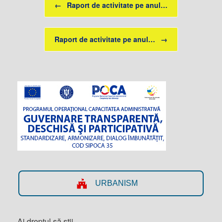
←
Raport de activitate pe anul…
Raport de activitate pe anul…
→
URBANISM
Ai dreptul să știi