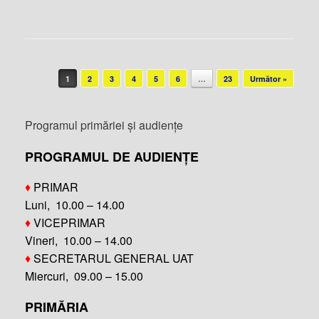
Post navigation
1
2
3
4
5
6
…
23
Următor »
Programul primăriei și audiențe
PROGRAMUL DE AUDIENȚE
♦
PRIMAR
Luni, 10.00 – 14.00
♦
VICEPRIMAR
Vineri, 10.00 – 14.00
♦
SECRETARUL GENERAL UAT
Miercuri, 09.00 – 15.00
PRIMĂRIA