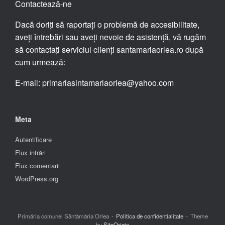
Contactează-ne
Dacă doriți să raportați o problemă de accesibilitate,
aveți întrebări sau aveți nevoie de asistență, vă rugăm
să contactați serviciul clienți santamariaorlea.ro după
cum urmează:
E-mail: primariasintamariaorlea@yahoo.com
Meta
Autentificare
Flux intrări
Flux comentarii
WordPress.org
Primăria comunei Sântămăria Orlea
Politica de confidentialitate
Theme
by
SiteOrigin