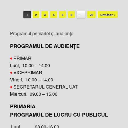
Post navigation
1
2
3
4
5
6
…
22
Următor »
Programul primăriei și audiențe
PROGRAMUL DE AUDIENȚE
♦
PRIMAR
Luni, 10.00 – 14.00
♦
VICEPRIMAR
Vineri, 10.00 – 14.00
♦
SECRETARUL GENERAL UAT
Miercuri, 09.00 – 15.00
PRIMĂRIA
PROGRAMUL DE LUCRU CU PUBLICUL
Luni 08.00-16.00