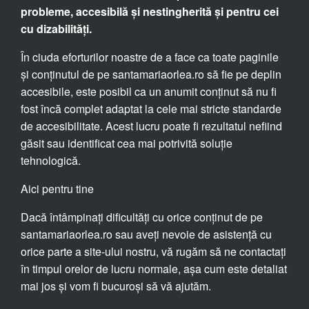
probleme, accesibilă și nestingherită și pentru cei
cu dizabilități.
În ciuda eforturilor noastre de a face ca toate paginile
și conținutul de pe santamariaorlea.ro să fie pe deplin
accesibile, este posibil ca un anumit conținut să nu fi
fost încă complet adaptat la cele mai stricte standarde
de accesibilitate. Acest lucru poate fi rezultatul nefiind
găsit sau identificat cea mai potrivită soluție
tehnologică.
Aici pentru tine
Dacă întâmpinați dificultăți cu orice conținut de pe
santamariaorlea.ro sau aveți nevoie de asistență cu
orice parte a site-ului nostru, vă rugăm să ne contactați
în timpul orelor de lucru normale, așa cum este detaliat
mai jos și vom fi bucuroși să vă ajutăm.