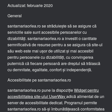
Actualizat: februarie 2020
General
santamariaorlea.ro se străduiește să se asigure că
serviciile sale sunt accesibile persoanelor cu
dizabilități. santamariaorlea.ro a investit o cantitate
semnificativă de resurse pentru a se asigura că site-ul
său web este mai ușor de utilizat și mai accesibil
pentru persoanele cu dizabilități, cu convingerea
puternică că fiecare persoană are dreptul să trăiască
cu demnitate, egalitate, confort și independență.
Accesibilitate pe santamariaorlea.ro
santamariaorlea.ro pune la dispoziție
Widget pentru
accesibilitatea site-ului UserWay
adică alimentat de un
server de accesibilitate dedicat. Programul permite
santamariaorlea.ro să-și îmbunătățească conformitatea