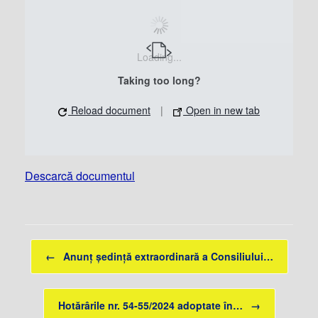
Loading...
Taking too long?
Reload document
|
Open in new tab
Descarcă documentul
Post navigation
←
Anunț ședință extraordinară a Consiliului…
Hotărârile nr. 54-55/2024 adoptate în…
→