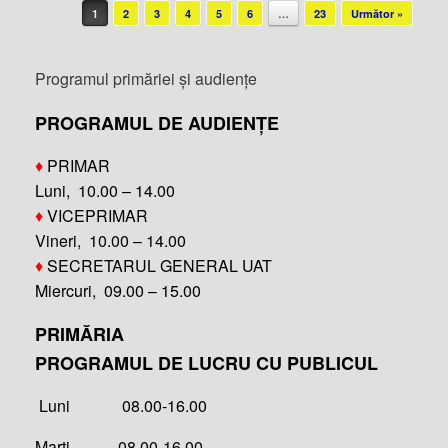
Post navigation
1
2
3
4
5
6
…
23
Următor »
Programul primăriei și audiențe
PROGRAMUL DE AUDIENȚE
♦
PRIMAR
Luni, 10.00 – 14.00
♦
VICEPRIMAR
Vineri, 10.00 – 14.00
♦
SECRETARUL GENERAL UAT
Miercuri, 09.00 – 15.00
PRIMĂRIA
PROGRAMUL DE LUCRU CU PUBLICUL
Luni 08.00-16.00
Marți 08.00-16.00