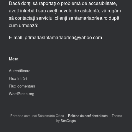
Dacă doriți să raportați o problemă de accesibilitate,
aveți întrebări sau aveți nevoie de asistență, vă rugăm
să contactați serviciul clienți santamariaorlea.ro după
cum urmează:
E-mail: primariasintamariaorlea@yahoo.com
Meta
Autentificare
Flux intrări
Flux comentarii
WordPress.org
Primăria comunei Sântămăria Orlea
Politica de confidentialitate
Theme
by
SiteOrigin