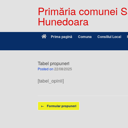
Primăria comunei Sâ
Hunedoara
Prima pagină
Comuna
Consiliul Local
Tabel propuneri
Posted on
22/08/2025
[tabel_opinii]
Post navigation
←
Formular propuneri