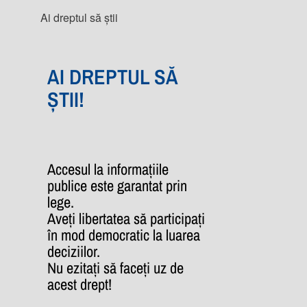
Ai dreptul să știi
AI DREPTUL SĂ
ȘTII!
Accesul la informațiile
publice este garantat prin
lege.
Aveți libertatea să participați
în mod democratic la luarea
deciziilor.
Nu ezitați să faceți uz de
acest drept!