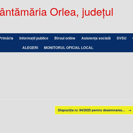
ntămăria Orlea, județul
Primăria
Informații publice
Biroul online
Asistența socială
SVSU
ALEGERI
MONITORUL OFICIAL LOCAL
Dispoziția nr. 94/2025 pentru desemnarea…
→