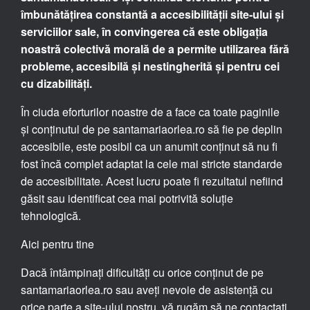
îmbunătățirea constantă a accesibilității site-ului și
serviciilor sale, în convingerea că este obligația
noastră colectivă morală de a permite utilizarea fără
probleme, accesibilă și nestingherită și pentru cei
cu dizabilități.
În ciuda eforturilor noastre de a face ca toate paginile
și conținutul de pe santamariaorlea.ro să fie pe deplin
accesibile, este posibil ca un anumit conținut să nu fi
fost încă complet adaptat la cele mai stricte standarde
de accesibilitate. Acest lucru poate fi rezultatul nefiind
găsit sau identificat cea mai potrivită soluție
tehnologică.
Aici pentru tine
Dacă întâmpinați dificultăți cu orice conținut de pe
santamariaorlea.ro sau aveți nevoie de asistență cu
orice parte a site-ului nostru, vă rugăm să ne contactați