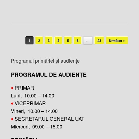
Post navigation
1
2
3
4
5
6
…
23
Următor »
Programul primăriei și audiențe
PROGRAMUL DE AUDIENȚE
♦
PRIMAR
Luni, 10.00 – 14.00
♦
VICEPRIMAR
Vineri, 10.00 – 14.00
♦
SECRETARUL GENERAL UAT
Miercuri, 09.00 – 15.00