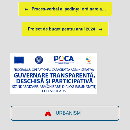
Post navigation
←
Proces-verbal al ședinței ordinare a…
Proiect de buget pentru anul 2024
→
URBANISM