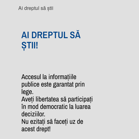
Ai dreptul să știi
AI DREPTUL SĂ
ȘTII!
Accesul la informațiile
publice este garantat prin
lege.
Aveți libertatea să participați
în mod democratic la luarea
deciziilor.
Nu ezitați să faceți uz de
acest drept!