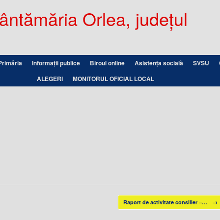
ntămăria Orlea, județul
Primăria
Informații publice
Biroul online
Asistența socială
SVSU
ALEGERI
MONITORUL OFICIAL LOCAL
Raport de activitate consilier –…
→