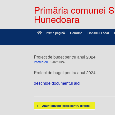
Primăria comunei Sâ
Hunedoara
Prima pagină
Comuna
Consiliul Local
Proiect de buget pentru anul 2024
Posted on
02/02/2024
Proiect de buget pentru anul 2024
deschide documentul aici
Post navigation
←
Anunț privind taxele pentru diferite…