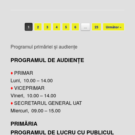
Post navigation
1
2
3
4
5
6
…
23
Următor »
Programul primăriei și audiențe
PROGRAMUL DE AUDIENȚE
♦
PRIMAR
Luni, 10.00 – 14.00
♦
VICEPRIMAR
Vineri, 10.00 – 14.00
♦
SECRETARUL GENERAL UAT
Miercuri, 09.00 – 15.00
PRIMĂRIA
PROGRAMUL DE LUCRU CU PUBLICUL