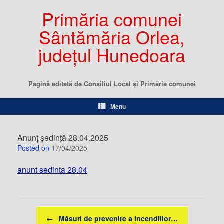
Primăria comunei
Sântămăria Orlea,
județul Hunedoara
Pagină editată de Consiliul Local şi Primăria comunei
Menu
Anunț ședință 28.04.2025
Posted on
17/04/2025
anunt sedinta 28.04
Post navigation
←
Măsuri de prevenire a incendiilor…