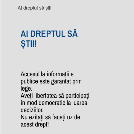
Ai dreptul să știi
AI DREPTUL SĂ
ȘTII!
Accesul la informațiile
publice este garantat prin
lege.
Aveți libertatea să participați
în mod democratic la luarea
deciziilor.
Nu ezitați să faceți uz de
acest drept!