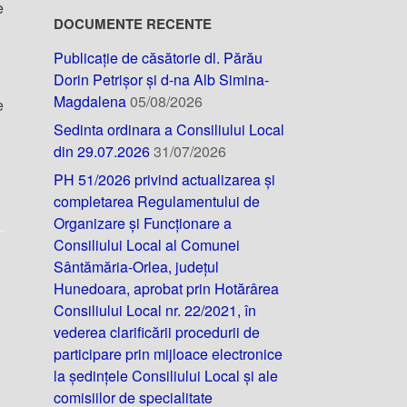
e
DOCUMENTE RECENTE
Publicație de căsătorie dl. Părău
Dorin Petrișor și d-na Alb Simina-
Magdalena
05/08/2026
e
Sedinta ordinara a Consiliului Local
din 29.07.2026
31/07/2026
PH 51/2026 privind actualizarea și
completarea Regulamentului de
Organizare și Funcționare a
Consiliului Local al Comunei
Sântămăria-Orlea, județul
Hunedoara, aprobat prin Hotărârea
Consiliului Local nr. 22/2021, în
vederea clarificării procedurii de
participare prin mijloace electronice
la ședințele Consiliului Local și ale
comisiilor de specialitate