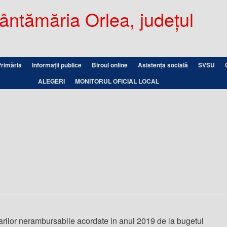
ntămăria Orlea, județul
Primăria
Informații publice
Biroul online
Asistența socială
SVSU
ALEGERI
MONITORUL OFICIAL LOCAL
ntarilor nerambursabile acordate in anul 2019 de la bugetul