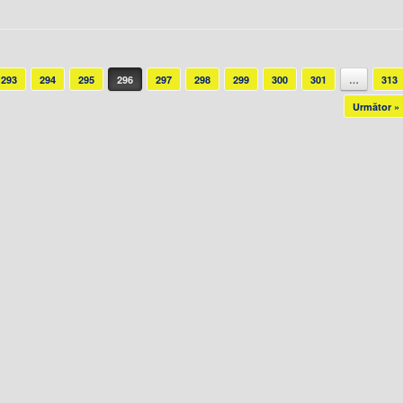
293
294
295
296
297
298
299
300
301
…
313
Următor »