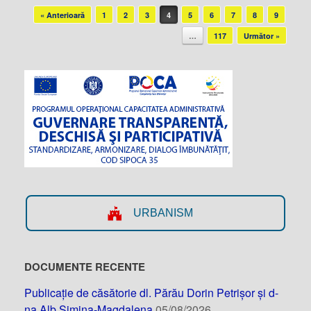
Post navigation
« Anterioară
1
2
3
4
5
6
7
8
9
…
117
Următor »
URBANISM
DOCUMENTE RECENTE
Publicație de căsătorie dl. Părău Dorin Petrișor și d-
na Alb Simina-Magdalena
05/08/2026