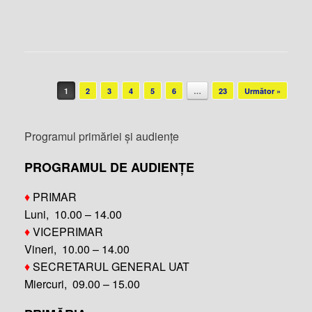
Post navigation
1
2
3
4
5
6
…
23
Următor »
Programul primăriei și audiențe
PROGRAMUL DE AUDIENȚE
♦
PRIMAR
Luni, 10.00 – 14.00
♦
VICEPRIMAR
Vineri, 10.00 – 14.00
♦
SECRETARUL GENERAL UAT
Miercuri, 09.00 – 15.00