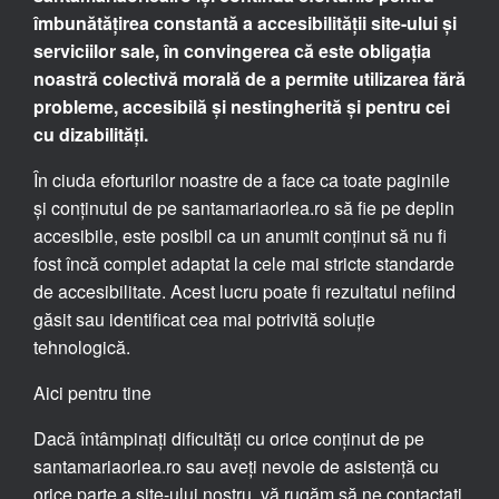
îmbunătățirea constantă a accesibilității site-ului și
serviciilor sale, în convingerea că este obligația
noastră colectivă morală de a permite utilizarea fără
probleme, accesibilă și nestingherită și pentru cei
cu dizabilități.
În ciuda eforturilor noastre de a face ca toate paginile
și conținutul de pe santamariaorlea.ro să fie pe deplin
accesibile, este posibil ca un anumit conținut să nu fi
fost încă complet adaptat la cele mai stricte standarde
de accesibilitate. Acest lucru poate fi rezultatul nefiind
găsit sau identificat cea mai potrivită soluție
tehnologică.
Aici pentru tine
Dacă întâmpinați dificultăți cu orice conținut de pe
santamariaorlea.ro sau aveți nevoie de asistență cu
orice parte a site-ului nostru, vă rugăm să ne contactați