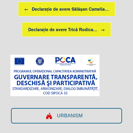
Post navigation
←
Declarație de avere Sălășan Camelia…
Declarație de avere Trică Rodica…
→
URBANISM