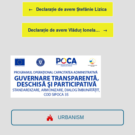
Post navigation
←
Declarație de avere Ștefănie Lizica
Declarație de avere Vlăduț Ionela…
→
URBANISM