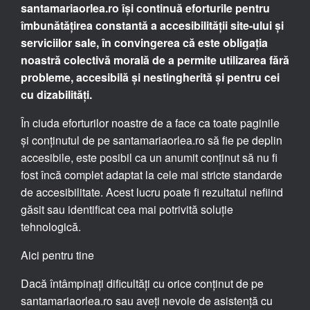
santamariaorlea.ro își continuă eforturile pentru
îmbunătățirea constantă a accesibilității site-ului și
serviciilor sale, în convingerea că este obligația
noastră colectivă morală de a permite utilizarea fără
probleme, accesibilă și nestingherită și pentru cei
cu dizabilități.
În ciuda eforturilor noastre de a face ca toate paginile
și conținutul de pe santamariaorlea.ro să fie pe deplin
accesibile, este posibil ca un anumit conținut să nu fi
fost încă complet adaptat la cele mai stricte standarde
de accesibilitate. Acest lucru poate fi rezultatul nefiind
găsit sau identificat cea mai potrivită soluție
tehnologică.
Aici pentru tine
Dacă întâmpinați dificultăți cu orice conținut de pe
santamariaorlea.ro sau aveți nevoie de asistență cu