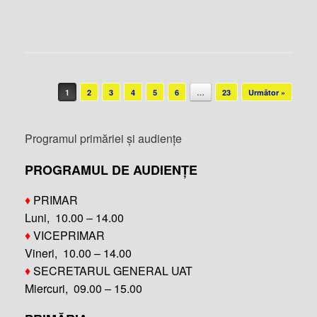
Post navigation
1
2
3
4
5
6
…
23
Următor »
Programul primăriei și audiențe
PROGRAMUL DE AUDIENȚE
♦
PRIMAR
Luni, 10.00 – 14.00
♦
VICEPRIMAR
Vineri, 10.00 – 14.00
♦
SECRETARUL GENERAL UAT
Miercuri, 09.00 – 15.00