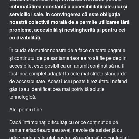
îmbunătățirea constantă a accesibilității site-ului și
serviciilor sale, în convingerea că este obligația
noastră colectivă morală de a permite utilizarea fără
probleme, accesibilă și nestingherită și pentru cei
cu dizabilități.
În ciuda eforturilor noastre de a face ca toate paginile
și conținutul de pe santamariaorlea.ro să fie pe deplin
accesibile, este posibil ca un anumit conținut să nu fi
fost încă complet adaptat la cele mai stricte standarde
de accesibilitate. Acest lucru poate fi rezultatul nefiind
găsit sau identificat cea mai potrivită soluție
tehnologică.
Aici pentru tine
Dacă întâmpinați dificultăți cu orice conținut de pe
santamariaorlea.ro sau aveți nevoie de asistență cu
orice parte a site-ului nostru, vă rugăm să ne contactați