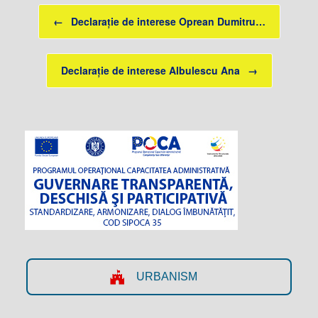
Post navigation
←
Declarație de interese Oprean Dumitru…
Declarație de interese Albulescu Ana
→
URBANISM