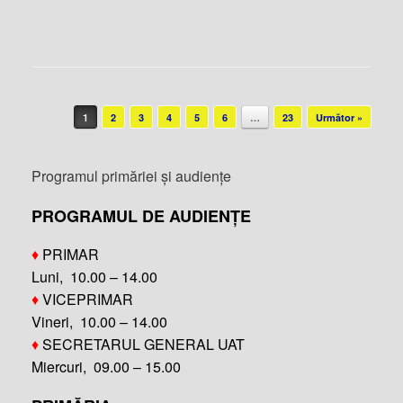
Post navigation
1
2
3
4
5
6
…
23
Următor »
Programul primăriei și audiențe
PROGRAMUL DE AUDIENȚE
♦
PRIMAR
Luni, 10.00 – 14.00
♦
VICEPRIMAR
Vineri, 10.00 – 14.00
♦
SECRETARUL GENERAL UAT
Miercuri, 09.00 – 15.00