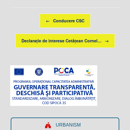
Post navigation
←
Conducere CSC
Declarație de interese Cetățean Cornel…
→
URBANISM