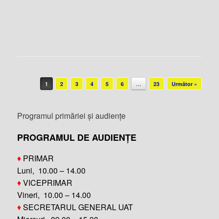
Post navigation
1
2
3
4
5
6
…
23
Următor »
Programul primăriei și audiențe
PROGRAMUL DE AUDIENȚE
♦
PRIMAR
Luni, 10.00 – 14.00
♦
VICEPRIMAR
Vineri, 10.00 – 14.00
♦
SECRETARUL GENERAL UAT