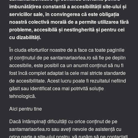
îmbunătățirea constantă a accesibilității site-ului și
serviciilor sale, în convingerea că este obligația
noastră colectivă morală de a permite utilizarea fără
probleme, accesibilă și nestingherită și pentru cei
cu dizabilități.
În ciuda eforturilor noastre de a face ca toate paginile
și conținutul de pe santamariaorlea.ro să fie pe deplin
accesibile, este posibil ca un anumit conținut să nu fi
fost încă complet adaptat la cele mai stricte standarde
de accesibilitate. Acest lucru poate fi rezultatul nefiind
găsit sau identificat cea mai potrivită soluție
tehnologică.
Aici pentru tine
Dacă întâmpinați dificultăți cu orice conținut de pe
santamariaorlea.ro sau aveți nevoie de asistență cu
orice parte a site-ului nostru, vă rugăm să ne contactați