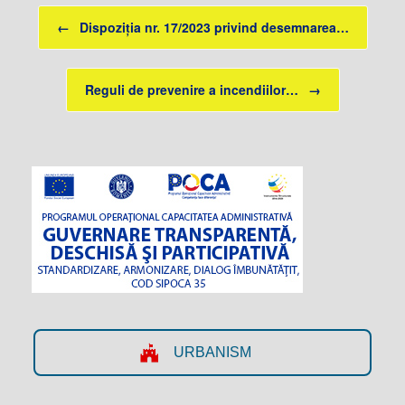
Post navigation
←
Dispoziția nr. 17/2023 privind desemnarea…
Reguli de prevenire a incendiilor…
→
URBANISM