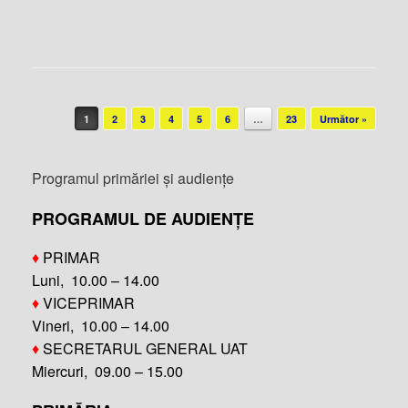
Post navigation
1
2
3
4
5
6
…
23
Următor »
Programul primăriei și audiențe
PROGRAMUL DE AUDIENȚE
♦
PRIMAR
Luni, 10.00 – 14.00
♦
VICEPRIMAR
Vineri, 10.00 – 14.00
♦
SECRETARUL GENERAL UAT
Miercuri, 09.00 – 15.00