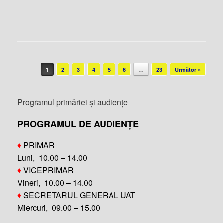
Post navigation
1
2
3
4
5
6
…
23
Următor »
Programul primăriei și audiențe
PROGRAMUL DE AUDIENȚE
♦
PRIMAR
Luni, 10.00 – 14.00
♦
VICEPRIMAR
Vineri, 10.00 – 14.00
♦
SECRETARUL GENERAL UAT
Miercuri, 09.00 – 15.00