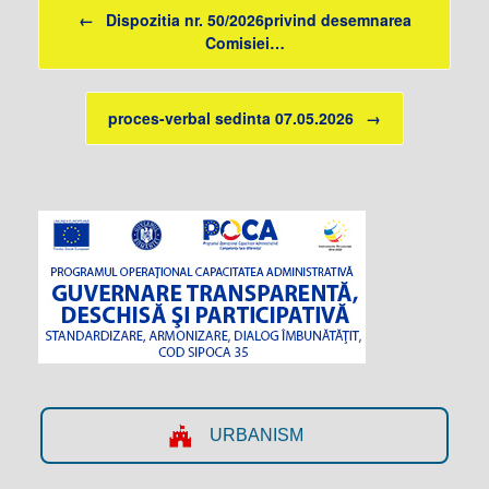
Post navigation
←
Dispozitia nr. 50/2026privind desemnarea
Comisiei…
proces-verbal sedinta 07.05.2026
→
URBANISM