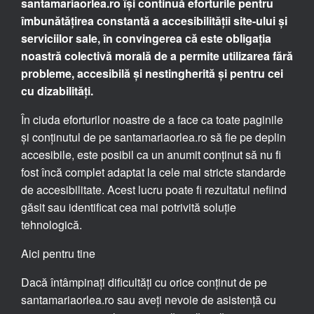
santamariaorlea.ro își continuă eforturile pentru
îmbunătățirea constantă a accesibilității site-ului și
serviciilor sale, în convingerea că este obligația
noastră colectivă morală de a permite utilizarea fără
probleme, accesibilă și nestingherită și pentru cei
cu dizabilități.
În ciuda eforturilor noastre de a face ca toate paginile
și conținutul de pe santamariaorlea.ro să fie pe deplin
accesibile, este posibil ca un anumit conținut să nu fi
fost încă complet adaptat la cele mai stricte standarde
de accesibilitate. Acest lucru poate fi rezultatul nefiind
găsit sau identificat cea mai potrivită soluție
tehnologică.
Aici pentru tine
Dacă întâmpinați dificultăți cu orice conținut de pe
santamariaorlea.ro sau aveți nevoie de asistență cu