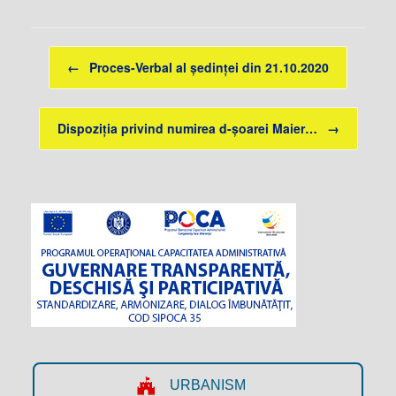
Post navigation
←
Proces-Verbal al ședinței din 21.10.2020
Dispoziția privind numirea d-șoarei Maier…
→
URBANISM