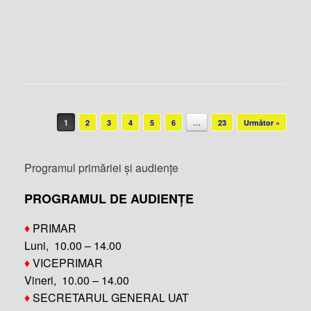
Post navigation
1
2
3
4
5
6
…
23
Următor »
Programul primăriei și audiențe
PROGRAMUL DE AUDIENȚE
♦
PRIMAR
Luni, 10.00 – 14.00
♦
VICEPRIMAR
Vineri, 10.00 – 14.00
♦
SECRETARUL GENERAL UAT