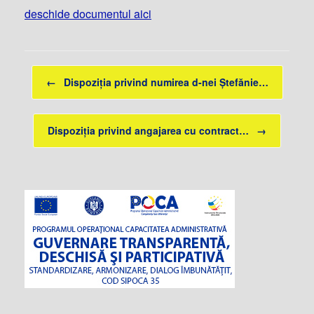
deschide documentul aici
Post navigation
←
Dispoziția privind numirea d-nei Ștefănie…
Dispoziția privind angajarea cu contract…
→