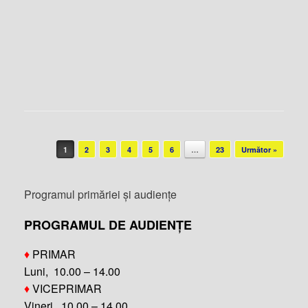
Post navigation
1
2
3
4
5
6
…
23
Următor »
Programul primăriei și audiențe
PROGRAMUL DE AUDIENȚE
♦
PRIMAR
Luni, 10.00 – 14.00
♦
VICEPRIMAR
Vineri, 10.00 – 14.00