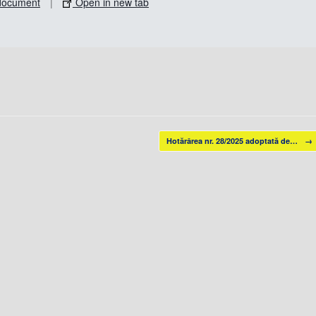
document
|
Open in new tab
Hotărârea nr. 28/2025 adoptată de…
→