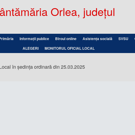
ntămăria Orlea, județul
Primăria
Informații publice
Biroul online
Asistența socială
SVSU
ALEGERI
MONITORUL OFICIAL LOCAL
Local în ședința ordinară din 25.03.2025