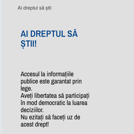
Ai dreptul să știi
AI DREPTUL SĂ
ȘTII!
Accesul la informațiile
publice este garantat prin
lege.
Aveți libertatea să participați
în mod democratic la luarea
deciziilor.
Nu ezitați să faceți uz de
acest drept!