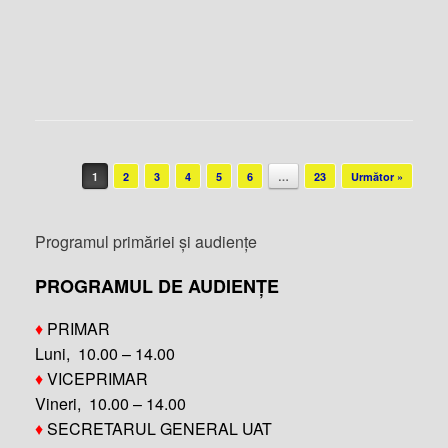
Post navigation
1
2
3
4
5
6
…
23
Următor »
Programul primăriei și audiențe
PROGRAMUL DE AUDIENȚE
♦
PRIMAR
Luni, 10.00 – 14.00
♦
VICEPRIMAR
Vineri, 10.00 – 14.00
♦
SECRETARUL GENERAL UAT