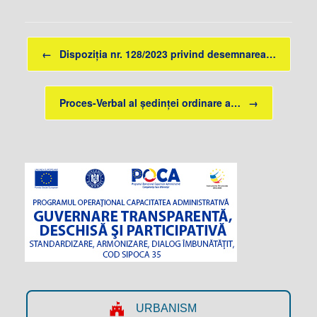
Post navigation
←
Dispoziția nr. 128/2023 privind desemnarea…
Proces-Verbal al ședinței ordinare a…
→
URBANISM