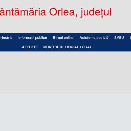
ntămăria Orlea, județul
Primăria
Informații publice
Biroul online
Asistența socială
SVSU
ALEGERI
MONITORUL OFICIAL LOCAL