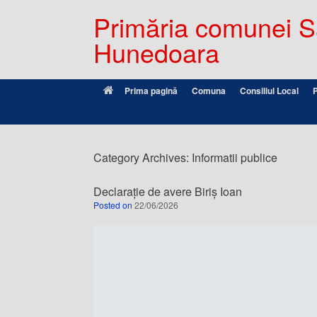
Primăria comunei Sâ
Hunedoara
Prima pagină
Comuna
Consiliul Local
Category Archives:
Informatii publice
Declarație de avere Biriș Ioan
Posted on
22/06/2026