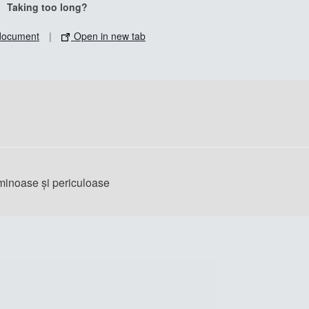
Taking too long?
document
|
Open in new tab
minoase și periculoase