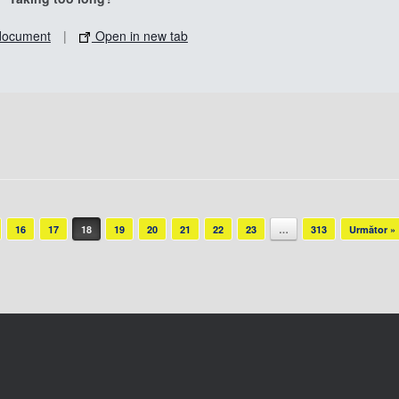
document
|
Open in new tab
16
17
18
19
20
21
22
23
…
313
Următor »