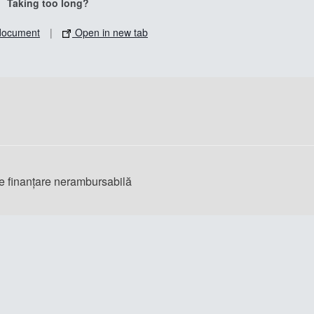
Taking too long?
document
|
Open in new tab
de finanțare nerambursabilă