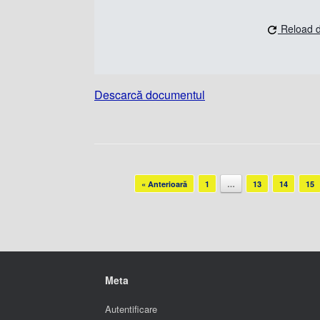
Reload 
Descarcă documentul
Post navigation
« Anterioară
1
…
13
14
15
Meta
Autentificare